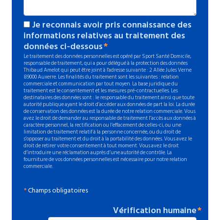
Je reconnais avoir pris connaissance des
informations relatives au traitement des
données ci-dessous
Le traitement des données personnelles est opéré par Sport Santé Domicile,
responsable de traitement, qui a pour délégué à la protection des données
Thibaud Amelot qui peut être joint à l'adresse suivante : 2 Allée Jules Verne
89000 Auxerre. Les finalités du traitement sont les suivantes : relation
commerciale et communication par tout moyen. La base juridique du
traitement est le consentement et les mesures pré-contractuelles. Les
destinataires des données sont : le responsable du traitement ainsi que toute
autorité publique ayant le droit d’accéder aux données de part la loi. La durée
de conservation des données est la durée de notre relation commerciale. Vous
avez le droit de demander au responsable de traitement l’accès aux données à
caractère personnel, la rectification ou l’effacement de celles-ci, ou une
limitation de traitement relatif à la personne concernée, ou du droit de
s’opposer au traitement et du droit à la portabilité des données. Vous avez le
droit de retirer votre consentement à tout moment. Vous avez le droit
d’introduire une réclamation auprès d’une autorité de contrôle. La
fourniture de vos données personnelles est nécessaire pour notre relation
commerciale.
*
Champs obligatoires
Vérification humaine