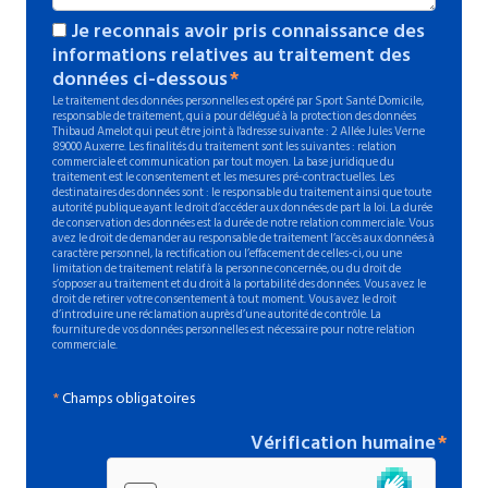
Je reconnais avoir pris connaissance des
informations relatives au traitement des
données ci-dessous
Le traitement des données personnelles est opéré par Sport Santé Domicile,
responsable de traitement, qui a pour délégué à la protection des données
Thibaud Amelot qui peut être joint à l'adresse suivante : 2 Allée Jules Verne
89000 Auxerre. Les finalités du traitement sont les suivantes : relation
commerciale et communication par tout moyen. La base juridique du
traitement est le consentement et les mesures pré-contractuelles. Les
destinataires des données sont : le responsable du traitement ainsi que toute
autorité publique ayant le droit d’accéder aux données de part la loi. La durée
de conservation des données est la durée de notre relation commerciale. Vous
avez le droit de demander au responsable de traitement l’accès aux données à
caractère personnel, la rectification ou l’effacement de celles-ci, ou une
limitation de traitement relatif à la personne concernée, ou du droit de
s’opposer au traitement et du droit à la portabilité des données. Vous avez le
droit de retirer votre consentement à tout moment. Vous avez le droit
d’introduire une réclamation auprès d’une autorité de contrôle. La
fourniture de vos données personnelles est nécessaire pour notre relation
commerciale.
*
Champs obligatoires
Vérification humaine