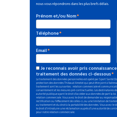
nous vous répondrons dans les plus brefs délais.
Prénom et/ou Nom
Téléphone
Email
Je reconnais avoir pris connaissance
traitement des données ci-dessous
Le traitement des données personnelles est opéré par Sport Santé Dom
protection des données Thibaud Amelot qui peut être joint à l'adresse
traitement sont les suivantes : relation commerciale et communicati
consentement et les mesures pré-contractuelles. Les destinataires de
autorité publique ayant le droit d’accéder aux données de part la loi
relation commerciale. Vous avez le droit de demander au responsable
rectification ou l’effacement de celles-ci, ou une limitation de trait
au traitement et du droit à la portabilité des données. Vous avez le
le droit d’introduire une réclamation auprès d’une autorité de contr
pour notre relation commerciale.