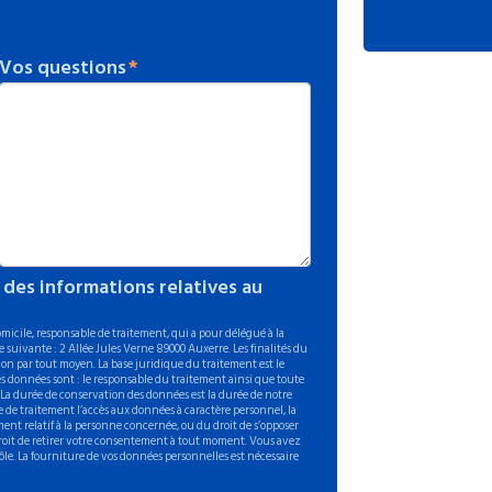
Vos questions
 des informations relatives au
icile, responsable de traitement, qui a pour délégué à la
 suivante : 2 Allée Jules Verne 89000 Auxerre. Les finalités du
on par tout moyen. La base juridique du traitement est le
s données sont : le responsable du traitement ainsi que toute
. La durée de conservation des données est la durée de notre
 de traitement l’accès aux données à caractère personnel, la
ement relatif à la personne concernée, ou du droit de s’opposer
 droit de retirer votre consentement à tout moment. Vous avez
ôle. La fourniture de vos données personnelles est nécessaire