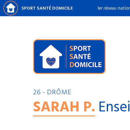
SPORT SANTÉ DOMICILE
1er réseau natio
26 - DRÔME
SARAH P.
Ense