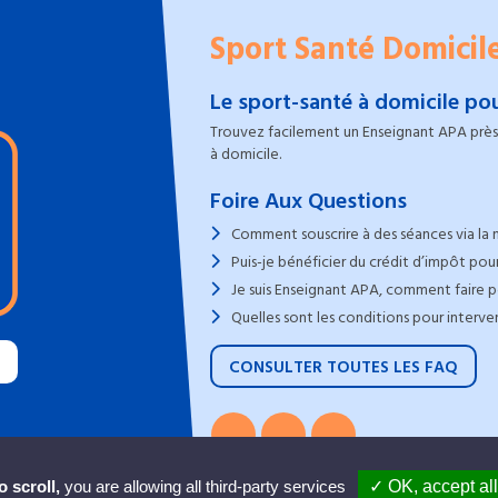
Sport Santé Domicil
Le sport-santé à domicile pou
Trouvez facilement un Enseignant APA près 
à domicile.
Foire Aux Questions
Comment souscrire à des séances via la 
Puis-je bénéficier du crédit d’impôt pour
Je suis Enseignant APA, comment faire po
Quelles sont les conditions pour interve
CONSULTER TOUTES LES FAQ
 scroll,
you are allowing all third-party services
✓ OK, accept all
2022 - 2026 © Sport Santé Domicile, Tous dr