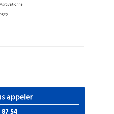
 Motivationnel
 PSE2
s appeler
 87 54