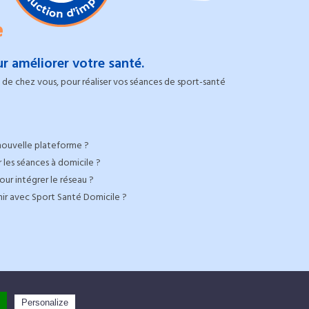
e
r améliorer votre santé.
de chez vous, pour réaliser vos séances de sport-santé
nouvelle plateforme ?
 les séances à domicile ?
ur intégrer le réseau ?
nir avec Sport Santé Domicile ?
oits réservés |
Personalize
Mentions légales
-
CGV