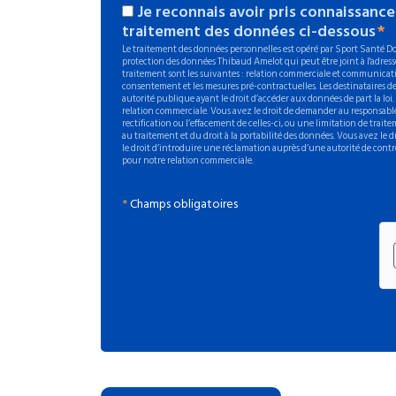
Je reconnais avoir pris connaissance
traitement des données ci-dessous
Le traitement des données personnelles est opéré par Sport Santé Dom
protection des données Thibaud Amelot qui peut être joint à l'adresse
traitement sont les suivantes : relation commerciale et communicati
consentement et les mesures pré-contractuelles. Les destinataires de
autorité publique ayant le droit d’accéder aux données de part la loi
relation commerciale. Vous avez le droit de demander au responsable
rectification ou l’effacement de celles-ci, ou une limitation de trait
au traitement et du droit à la portabilité des données. Vous avez le
le droit d’introduire une réclamation auprès d’une autorité de contr
pour notre relation commerciale.
*
Champs obligatoires