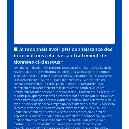
Je reconnais avoir pris connaissance des
informations relatives au traitement des
données ci-dessous
Le traitement des données personnelles est opéré par Sport Santé Domicile,
responsable de traitement, qui a pour délégué à la protection des données
Thibaud Amelot qui peut être joint à l'adresse suivante : 2 Allée Jules Verne
89000 Auxerre. Les finalités du traitement sont les suivantes : relation
commerciale et communication par tout moyen. La base juridique du
traitement est le consentement et les mesures pré-contractuelles. Les
destinataires des données sont : le responsable du traitement ainsi que toute
autorité publique ayant le droit d’accéder aux données de part la loi. La durée
de conservation des données est la durée de notre relation commerciale. Vous
avez le droit de demander au responsable de traitement l’accès aux données à
caractère personnel, la rectification ou l’effacement de celles-ci, ou une
limitation de traitement relatif à la personne concernée, ou du droit de
s’opposer au traitement et du droit à la portabilité des données. Vous avez le
droit de retirer votre consentement à tout moment. Vous avez le droit
d’introduire une réclamation auprès d’une autorité de contrôle. La
fourniture de vos données personnelles est nécessaire pour notre relation