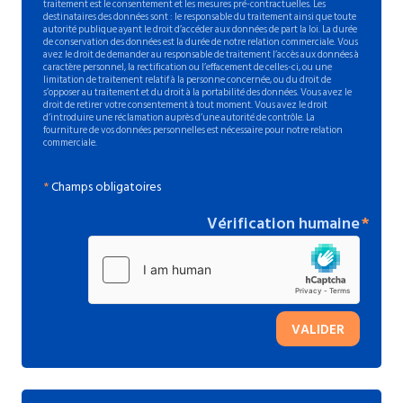
traitement est le consentement et les mesures pré-contractuelles. Les
destinataires des données sont : le responsable du traitement ainsi que toute
autorité publique ayant le droit d’accéder aux données de part la loi. La durée
de conservation des données est la durée de notre relation commerciale. Vous
avez le droit de demander au responsable de traitement l’accès aux données à
caractère personnel, la rectification ou l’effacement de celles-ci, ou une
limitation de traitement relatif à la personne concernée, ou du droit de
s’opposer au traitement et du droit à la portabilité des données. Vous avez le
droit de retirer votre consentement à tout moment. Vous avez le droit
d’introduire une réclamation auprès d’une autorité de contrôle. La
fourniture de vos données personnelles est nécessaire pour notre relation
commerciale.
*
Champs obligatoires
Vérification humaine
VALIDER