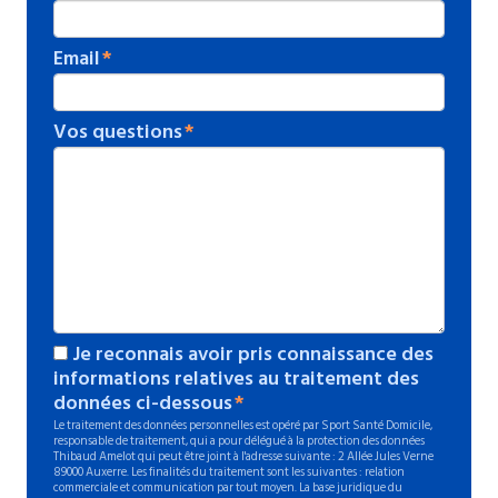
Email
Vos questions
Je reconnais avoir pris connaissance des
informations relatives au traitement des
données ci-dessous
Le traitement des données personnelles est opéré par Sport Santé Domicile,
responsable de traitement, qui a pour délégué à la protection des données
Thibaud Amelot qui peut être joint à l'adresse suivante : 2 Allée Jules Verne
89000 Auxerre. Les finalités du traitement sont les suivantes : relation
commerciale et communication par tout moyen. La base juridique du