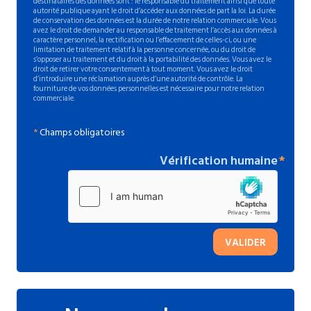
destinataires des données sont : le responsable du traitement ainsi que toute
autorité publique ayant le droit d’accéder aux données de part la loi. La durée
de conservation des données est la durée de notre relation commerciale. Vous
avez le droit de demander au responsable de traitement l’accès aux données à
caractère personnel, la rectification ou l’effacement de celles-ci, ou une
limitation de traitement relatif à la personne concernée, ou du droit de
s’opposer au traitement et du droit à la portabilité des données. Vous avez le
droit de retirer votre consentement à tout moment. Vous avez le droit
d’introduire une réclamation auprès d’une autorité de contrôle. La
fourniture de vos données personnelles est nécessaire pour notre relation
commerciale.
*
Champs obligatoires
Vérification humaine
VALIDER