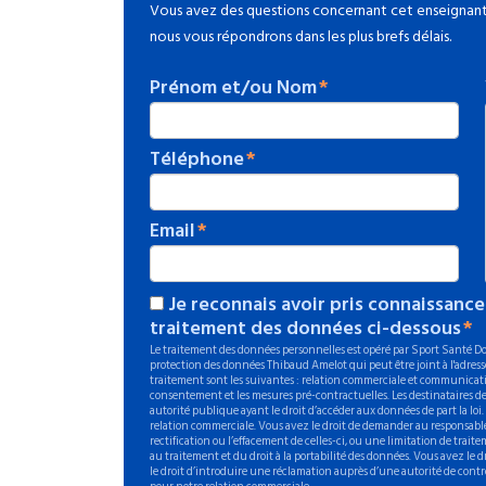
Vous avez des questions concernant cet enseignant 
nous vous répondrons dans les plus brefs délais.
Prénom et/ou Nom
Téléphone
Email
Je reconnais avoir pris connaissance
traitement des données ci-dessous
Le traitement des données personnelles est opéré par Sport Santé Dom
protection des données Thibaud Amelot qui peut être joint à l'adresse
traitement sont les suivantes : relation commerciale et communicati
consentement et les mesures pré-contractuelles. Les destinataires de
autorité publique ayant le droit d’accéder aux données de part la loi
relation commerciale. Vous avez le droit de demander au responsable
rectification ou l’effacement de celles-ci, ou une limitation de trait
au traitement et du droit à la portabilité des données. Vous avez le
le droit d’introduire une réclamation auprès d’une autorité de contr