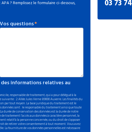
03 73 74
APA ? Remplissez le formulaire ci-dessous,
Vos questions
 des informations relatives au
icile, responsable de traitement, qui a pour délégué à la
 suivante : 2 Allée Jules Verne 89000 Auxerre. Les finalités du
on par tout moyen. La base juridique du traitement est le
s données sont : le responsable du traitement ainsi que toute
. La durée de conservation des données est la durée de notre
 de traitement l’accès aux données à caractère personnel, la
ement relatif à la personne concernée, ou du droit de s’opposer
 droit de retirer votre consentement à tout moment. Vous avez
ôle. La fourniture de vos données personnelles est nécessaire