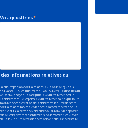
Vos questions
 des informations relatives au
icile, responsable de traitement, qui a pour délégué à la
 suivante : 2 Allée Jules Verne 89000 Auxerre. Les finalités du
on par tout moyen. La base juridique du traitement est le
s données sont : le responsable du traitement ainsi que toute
. La durée de conservation des données est la durée de notre
 de traitement l’accès aux données à caractère personnel, la
ement relatif à la personne concernée, ou du droit de s’opposer
 droit de retirer votre consentement à tout moment. Vous avez
ôle. La fourniture de vos données personnelles est nécessaire