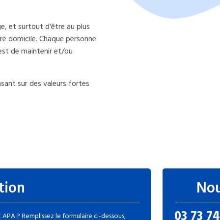
ge, et surtout d'être au plus
re domicile. Chaque personne
est de maintenir et/ou
asant sur des valeurs fortes
tion
Nou
03 73 74
APA ? Remplissez le formulaire ci-dessous,