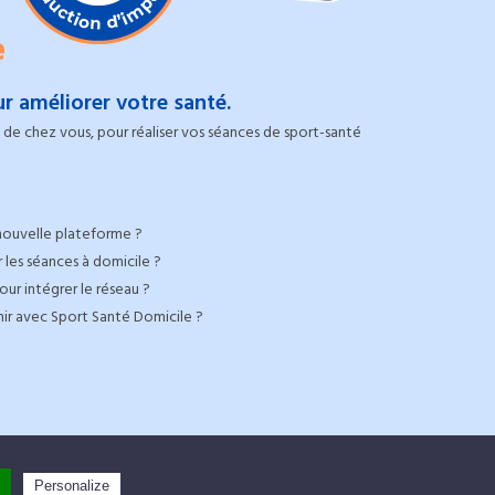
e
r améliorer votre santé.
de chez vous, pour réaliser vos séances de sport-santé
nouvelle plateforme ?
 les séances à domicile ?
ur intégrer le réseau ?
nir avec Sport Santé Domicile ?
oits réservés |
Personalize
Mentions légales
-
CGV