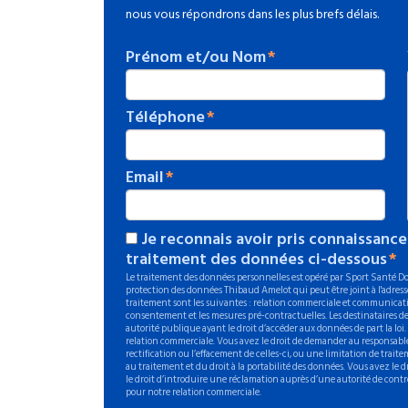
nous vous répondrons dans les plus brefs délais.
Prénom et/ou Nom
Téléphone
Email
Je reconnais avoir pris connaissance
traitement des données ci-dessous
Le traitement des données personnelles est opéré par Sport Santé Dom
protection des données Thibaud Amelot qui peut être joint à l'adresse
traitement sont les suivantes : relation commerciale et communicati
consentement et les mesures pré-contractuelles. Les destinataires de
autorité publique ayant le droit d’accéder aux données de part la loi
relation commerciale. Vous avez le droit de demander au responsable
rectification ou l’effacement de celles-ci, ou une limitation de trait
au traitement et du droit à la portabilité des données. Vous avez le
le droit d’introduire une réclamation auprès d’une autorité de contr
pour notre relation commerciale.