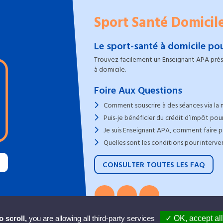
Sport Santé Domicil
Le sport-santé à domicile pou
Trouvez facilement un Enseignant APA près 
à domicile.
Foire Aux Questions
Comment souscrire à des séances via la 
Puis-je bénéficier du crédit d’impôt pour
Je suis Enseignant APA, comment faire po
Quelles sont les conditions pour interve
CONSULTER TOUTES LES FAQ
 scroll,
you are allowing all third-party services
✓ OK, accept all
2022 - 2026 © Sport Santé Domicile, Tous dr