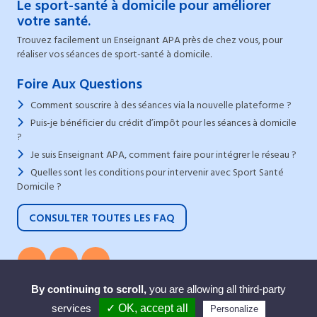
Le sport-santé à domicile pour améliorer
votre santé.
Trouvez facilement un Enseignant APA près de chez vous, pour
réaliser vos séances de sport-santé à domicile.
Foire Aux Questions
Comment souscrire à des séances via la nouvelle plateforme ?
Puis-je bénéficier du crédit d’impôt pour les séances à domicile
?
Je suis Enseignant APA, comment faire pour intégrer le réseau ?
Quelles sont les conditions pour intervenir avec Sport Santé
Domicile ?
CONSULTER TOUTES LES FAQ
By continuing to scroll,
you are allowing all third-party
2022 - 2026 © Sport Santé Domicile, Tous droits réservés |
services
✓ OK, accept all
Mentions légales
-
CGV
Personalize