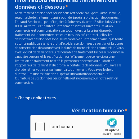
informations relatives au traitement des
données ci-dessous
Le traitement des données personnelles est opéré par Sport Santé Domicile,
responsable de traitement, qui a pour délégué à la protection des données
Thibaud Amelot qui peut être joint à l'adresse suivante : 2 Allée Jules Verne
89000 Auxerre. Les finalités du traitement sont les suivantes : relation
commerciale et communication par tout moyen. La base juridique du
traitement est le consentement et les mesures pré-contractuelles. Les
destinataires des données sont : le responsable du traitement ainsi que toute
autorité publique ayant le droit d’accéder aux données de part la loi. La durée
de conservation des données est la durée de notre relation commerciale. Vous
avez le droit de demander au responsable de traitement l’accès aux données à
caractère personnel, la rectification ou l’effacement de celles-ci, ou une
limitation de traitement relatif à la personne concernée, ou du droit de
s’opposer au traitement et du droit à la portabilité des données. Vous avez le
droit de retirer votre consentement à tout moment. Vous avez le droit
d’introduire une réclamation auprès d’une autorité de contrôle. La
fourniture de vos données personnelles est nécessaire pour notre relation
commerciale.
*
Champs obligatoires
Vérification humaine