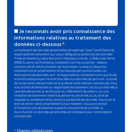
Je reconnais avoir pris connaissance des
informations relatives au traitement des
données ci-dessous
Le traitement des données personnelles est opéré par Sport Santé Domicile,
responsable de traitement, qui a pour délégué à la protection des données
Thibaud Amelot qui peut être joint à l'adresse suivante : 2 Allée Jules Verne
89000 Auxerre. Les finalités du traitement sont les suivantes : relation
commerciale et communication par tout moyen. La base juridique du
traitement est le consentement et les mesures pré-contractuelles. Les
destinataires des données sont : le responsable du traitement ainsi que toute
autorité publique ayant le droit d’accéder aux données de part la loi. La durée
de conservation des données est la durée de notre relation commerciale. Vous
avez le droit de demander au responsable de traitement l’accès aux données à
caractère personnel, la rectification ou l’effacement de celles-ci, ou une
limitation de traitement relatif à la personne concernée, ou du droit de
s’opposer au traitement et du droit à la portabilité des données. Vous avez le
droit de retirer votre consentement à tout moment. Vous avez le droit
d’introduire une réclamation auprès d’une autorité de contrôle. La
fourniture de vos données personnelles est nécessaire pour notre relation
commerciale.
*
Champs obligatoires