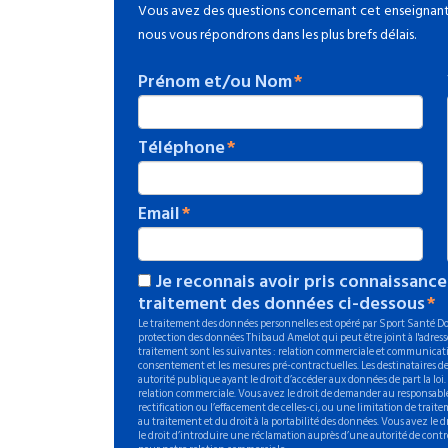
Vous avez des questions concernant cet enseignant 
nous vous répondrons dans les plus brefs délais.
Prénom et/ou Nom
Téléphone
Email
Je reconnais avoir pris connaissance
traitement des données ci-dessous
Le traitement des données personnelles est opéré par Sport Santé Dom
protection des données Thibaud Amelot qui peut être joint à l'adresse
traitement sont les suivantes : relation commerciale et communicati
consentement et les mesures pré-contractuelles. Les destinataires de
autorité publique ayant le droit d’accéder aux données de part la loi
relation commerciale. Vous avez le droit de demander au responsable
rectification ou l’effacement de celles-ci, ou une limitation de trait
au traitement et du droit à la portabilité des données. Vous avez le
le droit d’introduire une réclamation auprès d’une autorité de contr