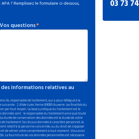
03 73 74
APA ? Remplissez le formulaire ci-dessous,
Vos questions
 des informations relatives au
icile, responsable de traitement, qui a pour délégué à la
 suivante : 2 Allée Jules Verne 89000 Auxerre. Les finalités du
on par tout moyen. La base juridique du traitement est le
s données sont : le responsable du traitement ainsi que toute
. La durée de conservation des données est la durée de notre
 de traitement l’accès aux données à caractère personnel, la
ement relatif à la personne concernée, ou du droit de s’opposer
 droit de retirer votre consentement à tout moment. Vous avez
ôle. La fourniture de vos données personnelles est nécessaire