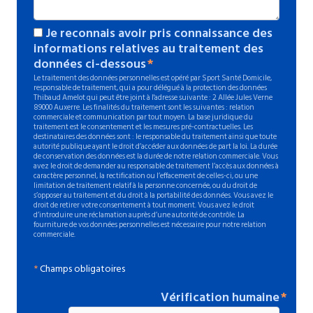
Je reconnais avoir pris connaissance des
informations relatives au traitement des
données ci-dessous
Le traitement des données personnelles est opéré par Sport Santé Domicile,
responsable de traitement, qui a pour délégué à la protection des données
Thibaud Amelot qui peut être joint à l'adresse suivante : 2 Allée Jules Verne
89000 Auxerre. Les finalités du traitement sont les suivantes : relation
commerciale et communication par tout moyen. La base juridique du
traitement est le consentement et les mesures pré-contractuelles. Les
destinataires des données sont : le responsable du traitement ainsi que toute
autorité publique ayant le droit d’accéder aux données de part la loi. La durée
de conservation des données est la durée de notre relation commerciale. Vous
avez le droit de demander au responsable de traitement l’accès aux données à
caractère personnel, la rectification ou l’effacement de celles-ci, ou une
limitation de traitement relatif à la personne concernée, ou du droit de
s’opposer au traitement et du droit à la portabilité des données. Vous avez le
droit de retirer votre consentement à tout moment. Vous avez le droit
d’introduire une réclamation auprès d’une autorité de contrôle. La
fourniture de vos données personnelles est nécessaire pour notre relation
commerciale.
*
Champs obligatoires
Vérification humaine