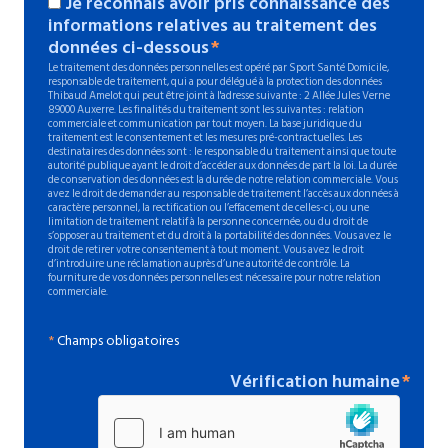
Je reconnais avoir pris connaissance des
informations relatives au traitement des
données ci-dessous
Le traitement des données personnelles est opéré par Sport Santé Domicile,
responsable de traitement, qui a pour délégué à la protection des données
Thibaud Amelot qui peut être joint à l'adresse suivante : 2 Allée Jules Verne
89000 Auxerre. Les finalités du traitement sont les suivantes : relation
commerciale et communication par tout moyen. La base juridique du
traitement est le consentement et les mesures pré-contractuelles. Les
destinataires des données sont : le responsable du traitement ainsi que toute
autorité publique ayant le droit d’accéder aux données de part la loi. La durée
de conservation des données est la durée de notre relation commerciale. Vous
avez le droit de demander au responsable de traitement l’accès aux données à
caractère personnel, la rectification ou l’effacement de celles-ci, ou une
limitation de traitement relatif à la personne concernée, ou du droit de
s’opposer au traitement et du droit à la portabilité des données. Vous avez le
droit de retirer votre consentement à tout moment. Vous avez le droit
d’introduire une réclamation auprès d’une autorité de contrôle. La
fourniture de vos données personnelles est nécessaire pour notre relation
commerciale.
*
Champs obligatoires
Vérification humaine