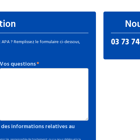
tion
Nou
03 73 74
APA ? Remplissez le formulaire ci-dessous,
Vos questions
 des informations relatives au
icile, responsable de traitement, qui a pour délégué à la