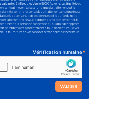
 suivante : 2 Allée Jules Verne 89000 Auxerre. Les finalités du
on par tout moyen. La base juridique du traitement est le
s données sont : le responsable du traitement ainsi que toute
. La durée de conservation des données est la durée de notre
 de traitement l’accès aux données à caractère personnel, la
ement relatif à la personne concernée, ou du droit de s’opposer
 droit de retirer votre consentement à tout moment. Vous avez
ôle. La fourniture de vos données personnelles est nécessaire
Vérification humaine
VALIDER