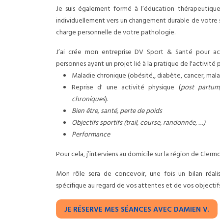
Je suis également formé à l’éducation thérapeutiqu
individuellement vers un changement durable de votre s
charge personnelle de votre pathologie.
J’ai crée mon entreprise DV Sport & Santé pour a
personnes ayant un projet lié à la pratique de l'activité
Maladie chronique (obésité,, diabète, cancer, malad
Reprise d' une activité physique (
post partum,
chroniques
).
Bien être, santé, perte de poids
Objectifs sportifs (trail, course, randonnée, …)
Performance
Pour cela, j’interviens au domicile sur la région de Clerm
Mon rôle sera de concevoir, une fois un bilan réal
spécifique au regard de vos attentes et de vos objectifs
JE RÉSERVE MES SÉANCES AVEC DAMIEN V.