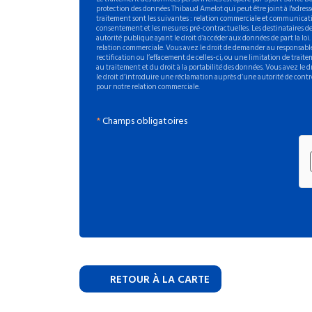
protection des données Thibaud Amelot qui peut être joint à l'adresse
traitement sont les suivantes : relation commerciale et communicati
consentement et les mesures pré-contractuelles. Les destinataires de
autorité publique ayant le droit d’accéder aux données de part la loi
relation commerciale. Vous avez le droit de demander au responsable
rectification ou l’effacement de celles-ci, ou une limitation de trait
au traitement et du droit à la portabilité des données. Vous avez le
le droit d’introduire une réclamation auprès d’une autorité de contr
pour notre relation commerciale.
*
Champs obligatoires
RETOUR À LA CARTE