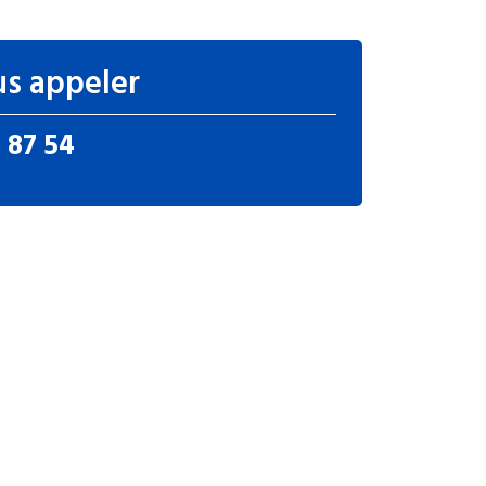
s appeler
 87 54