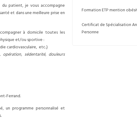
e du patient, je vous accompagne
Formation ETP mention obés
anté et dans une meilleure prise en
Certificat de Spécialisation 
Personne
ccompagner à domicile toutes les
 physique et/ou sportive :
ie cardiovasculaire, etc..)
 opération, sédentarité, douleurs
ont-Ferrand.
isé, un programme personnalisé et
.