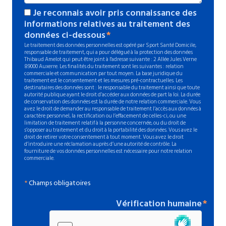
Je reconnais avoir pris connaissance des
informations relatives au traitement des
données ci-dessous
Le traitement des données personnelles est opéré par Sport Santé Domicile,
responsable de traitement, qui a pour délégué à la protection des données
Thibaud Amelot qui peut être joint à l'adresse suivante : 2 Allée Jules Verne
89000 Auxerre. Les finalités du traitement sont les suivantes : relation
commerciale et communication par tout moyen. La base juridique du
traitement est le consentement et les mesures pré-contractuelles. Les
destinataires des données sont : le responsable du traitement ainsi que toute
autorité publique ayant le droit d’accéder aux données de part la loi. La durée
de conservation des données est la durée de notre relation commerciale. Vous
avez le droit de demander au responsable de traitement l’accès aux données à
caractère personnel, la rectification ou l’effacement de celles-ci, ou une
limitation de traitement relatif à la personne concernée, ou du droit de
s’opposer au traitement et du droit à la portabilité des données. Vous avez le
droit de retirer votre consentement à tout moment. Vous avez le droit
d’introduire une réclamation auprès d’une autorité de contrôle. La
fourniture de vos données personnelles est nécessaire pour notre relation
commerciale.
*
Champs obligatoires
Vérification humaine