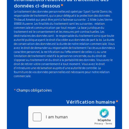
données ci-dessous
Le traitement des données personnelles est opéré par Sport Santé Domicile,
responsable de traitement, qui a pour délégué à la protection des données
Thibaud Amelot qui peut être joint à l'adresse suivante : 2 Allée Jules Verne
89000 Auxerre. Les finalités du traitement sont les suivantes : relation
commerciale et communication par tout moyen. La base juridique du
traitement est le consentement et les mesures pré-contractuelles. Les
destinataires des données sont : le responsable du traitement ainsi que toute
autorité publique ayant le droit d’accéder aux données de part la loi. La durée
de conservation des données est la durée de notre relation commerciale. Vous
avez le droit de demander au responsable de traitement l’accès aux données à
caractère personnel, la rectification ou l’effacement de celles-ci, ou une
limitation de traitement relatif à la personne concernée, ou du droit de
s’opposer au traitement et du droit à la portabilité des données. Vous avez le
droit de retirer votre consentement à tout moment. Vous avez le droit
d’introduire une réclamation auprès d’une autorité de contrôle. La
fourniture de vos données personnelles est nécessaire pour notre relation
commerciale.
*
Champs obligatoires
Vérification humaine