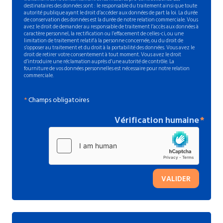
destinataires des données sont : le responsable du traitement ainsi que toute
autorité publique ayant le droit d’accéder aux données de part la loi. La durée
de conservation des données est la durée de notre relation commerciale. Vous
avez le droit de demander au responsable de traitement l’accès aux données à
caractère personnel, la rectification ou l’effacement de celles-ci, ou une
limitation de traitement relatif à la personne concernée, ou du droit de
s’opposer au traitement et du droit à la portabilité des données. Vous avez le
droit de retirer votre consentement à tout moment. Vous avez le droit
d’introduire une réclamation auprès d’une autorité de contrôle. La
fourniture de vos données personnelles est nécessaire pour notre relation
commerciale.
*
Champs obligatoires
Vérification humaine
VALIDER