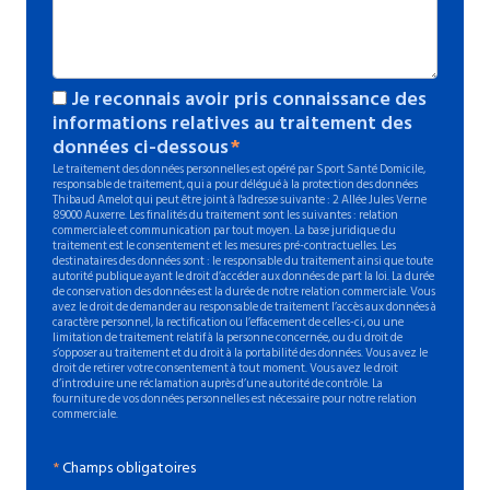
Je reconnais avoir pris connaissance des
informations relatives au traitement des
données ci-dessous
Le traitement des données personnelles est opéré par Sport Santé Domicile,
responsable de traitement, qui a pour délégué à la protection des données
Thibaud Amelot qui peut être joint à l'adresse suivante : 2 Allée Jules Verne
89000 Auxerre. Les finalités du traitement sont les suivantes : relation
commerciale et communication par tout moyen. La base juridique du
traitement est le consentement et les mesures pré-contractuelles. Les
destinataires des données sont : le responsable du traitement ainsi que toute
autorité publique ayant le droit d’accéder aux données de part la loi. La durée
de conservation des données est la durée de notre relation commerciale. Vous
avez le droit de demander au responsable de traitement l’accès aux données à
caractère personnel, la rectification ou l’effacement de celles-ci, ou une
limitation de traitement relatif à la personne concernée, ou du droit de
s’opposer au traitement et du droit à la portabilité des données. Vous avez le
droit de retirer votre consentement à tout moment. Vous avez le droit
d’introduire une réclamation auprès d’une autorité de contrôle. La
fourniture de vos données personnelles est nécessaire pour notre relation
commerciale.
*
Champs obligatoires