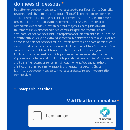
données ci-dessous
Le traitement des données personnelles est opéré par Sport Santé Domicile,
responsable de traitement, qui a pour délégué à la protection des données
Thibaud Amelot qui peut être joint à l'adresse suivante : 2 Allée Jules Verne
89000 Auxerre. Les finalités du traitement sont les suivantes : relation
commerciale et communication par tout moyen. La base juridique du
traitement est le consentement et les mesures pré-contractuelles. Les
destinataires des données sont : le responsable du traitement ainsi que toute
autorité publique ayant le droit d’accéder aux données de part la loi. La durée
de conservation des données est la durée de notre relation commerciale. Vous
avez le droit de demander au responsable de traitement l’accès aux données à
caractère personnel, la rectification ou l’effacement de celles-ci, ou une
limitation de traitement relatif à la personne concernée, ou du droit de
s’opposer au traitement et du droit à la portabilité des données. Vous avez le
droit de retirer votre consentement à tout moment. Vous avez le droit
d’introduire une réclamation auprès d’une autorité de contrôle. La
fourniture de vos données personnelles est nécessaire pour notre relation
commerciale.
*
Champs obligatoires
Vérification humaine