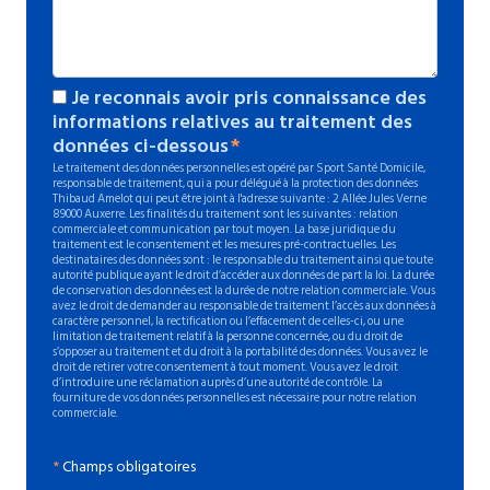
Je reconnais avoir pris connaissance des
informations relatives au traitement des
données ci-dessous
Le traitement des données personnelles est opéré par Sport Santé Domicile,
responsable de traitement, qui a pour délégué à la protection des données
Thibaud Amelot qui peut être joint à l'adresse suivante : 2 Allée Jules Verne
89000 Auxerre. Les finalités du traitement sont les suivantes : relation
commerciale et communication par tout moyen. La base juridique du
traitement est le consentement et les mesures pré-contractuelles. Les
destinataires des données sont : le responsable du traitement ainsi que toute
autorité publique ayant le droit d’accéder aux données de part la loi. La durée
de conservation des données est la durée de notre relation commerciale. Vous
avez le droit de demander au responsable de traitement l’accès aux données à
caractère personnel, la rectification ou l’effacement de celles-ci, ou une
limitation de traitement relatif à la personne concernée, ou du droit de
s’opposer au traitement et du droit à la portabilité des données. Vous avez le
droit de retirer votre consentement à tout moment. Vous avez le droit
d’introduire une réclamation auprès d’une autorité de contrôle. La
fourniture de vos données personnelles est nécessaire pour notre relation
commerciale.
*
Champs obligatoires